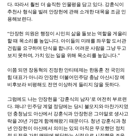
다
.
따라서 훨씬 더 솔직한 인물평을 담고 있다
.
강훈식이
추천사 형식을 빌려 안장헌에 관해 소개한 대목을 조금 인
용해보련다
.
“
안장헌 의원은 행정이 시민의 삶을 돌보는 역할을 게을리
할 때 목소리를 높입니다
.
아이들의 미래를 좌우할 도서관
건립을 요구하며 단식을 합니다
.
어려운 사람을 그냥 두고
보지 못하며
,
가치 있는 일을 위해 목소리를 높입니다
.”
이쯤 되면 장동혁의 진정한 안티테제는 한동훈 전 국민의
힘 대표가 아니라 안장헌 더불어민주당 충남 아산시장 예
비후보라 비평해도 전연 이상하게 들리지 않을 듯하다
.
그럼에도 나는 안장헌을
‘
강훈식의 남자
’
로 여전히 부르련
다
.
왜냐
?
민주당 계열 정당에는 당시 불모지와 마찬가지였
던 충청남도 아산에서 강훈식과 안장헌은 그야말로 생사고
락을
20
년 가깝게 함께해왔기 때문이다
.
청년 강훈식과 청
년 안장헌이 아산에서 의미는 있되 아직은 무모했던 정치
적 도전을 가히 맨땅에 헤딩하는 심정으로 시작했을 즈음