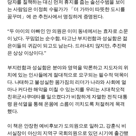
당자를 질책하는 대신 먼저 휴지를 줍는 솔선수범을 보이
는 사람임은 이정희 수필가가
「
더 가까이 따뜻한 도시를
꿈꾸며
」
에 쓴 추천사에서 명징하게 증명된다
.
“
두 아이의 아빠인 안 의원은 이미 동네에서는 효자로 소문
이 났다
.
꾸밈없는 순수함
,
타고난 부지런함과 성실함은 젊
은이들의 귀감이 되고도 남는다
.
드러내지 않지만
,
추진력
은 상상 이상이다
.”
부지런함과 성실함은 분야와 영역을 막론하고 지도자의 위
치에 있는 인사들에게 절대적으로 요구되는 필수적 덕목이
다
.
나태하고 불성실한 몸가짐의 리더가 나라와 사회에 얼
마나 커다란 해악을 미칠 수 있는지를 우리는 시대착오적
친위군사쿠데타를 일으켰다가 비참하게 자멸한 전직 대통
령 윤석열을 통해 온몸에 소름이 끼치도록 처절하게 목격
했다
.
이 책은 안장헌 예비후보가 도의원으로 일하고
,
강훈식 비
서실장이 아산의 지역구 국회의원으로 있던 시기에 출간됐