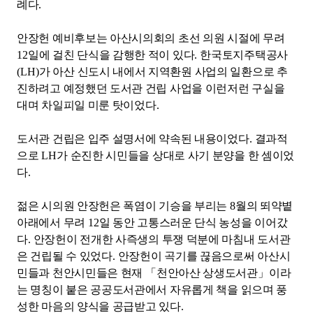
례다
.
안장헌 예비후보는 아산시의회의 초선 의원 시절에 무려
12
일에 걸친 단식을 감행한 적이 있다
.
한국토지주택공사
(LH)
가 아산 신도시 내에서 지역환원 사업의 일환으로 추
진하려고 예정했던 도서관 건립 사업을 이런저런 구실을
대며 차일피일 미룬 탓이었다
.
도서관 건립은 입주 설명서에 약속된 내용이었다
.
결과적
으로
LH
가 순진한 시민들을 상대로 사기 분양을 한 셈이었
다
.
젊은 시의원 안장헌은 폭염이 기승을 부리는
8
월의 뙤약볕
아래에서 무려
12
일 동안 고통스러운 단식 농성을 이어갔
다
.
안장헌이 전개한 사즉생의 투쟁 덕분에 마침내 도서관
은 건립될 수 있었다
.
안장헌이 곡기를 끊음으로써 아산시
민들과 천안시민들은 현재
「
천안아산 상생도서관
」
이라
는 명칭이 붙은 공공도서관에서 자유롭게 책을 읽으며 풍
성한 마음의 양식을 공급받고 있다
.