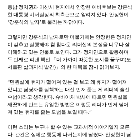
충남 정치권과 아산시 현지에서 안장헌 예비후보는 강훈식
현 대통령 비서실장의 최측근으로 알려져 있다
.
안장헌이
‘
강훈식의 남자
’
로 불리는 까닭이다
.
그렇지만 강훈식의 남자로만 머물기에는 안장헌은 정치인
이 갖추고 실행해야 할 참다운 리더십의 본질을 너무나 잘
이해하고 있는 인물로 보인다
.
그가 정치인으로 활동하며
두 번째로 펴낸 책인
「
더 가까이 따뜻한 도시를 꿈꾸며
(
도
서출판 삶과지식 발간
)
」
의 한 대목을 잠시 읽어보자
.
“
민원실에 휴지가 떨어져 있는 걸 보고 왜 휴지가 떨어져
있냐고 담당자를 질책하는 대신 먼저 줍는 게 리더의 솔선
수범이라고 생각한다
.
슈바이처 박사에 따르면 민원실을
깨끗하게 만드는 유일한 방법은 이렇듯 리더가 먼저 떨어
져 있는 휴지를 줍는 모범을 보일 때다
.”
이런 소리는 누구나 할 수 있는 교과서적 이야기일지 모른
다
.
관건은 실제로 행동에 나서는지에 달랐다
.
안장헌이 담