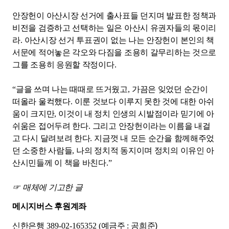
안장헌이 아산시장 선거에 출사표들 던지며 발표한 정책과
비전을 검증하고 선택하는 일은 아산시 유권자들의 몫이리
라
.
아산시장 선거 투표권이 없는 나는 안장헌이 본인의 책
서문에 적어놓은 각오와 다짐을 조용히 갈무리하는 것으로
그를 조용히 응원할 작정이다
.
“
글을 쓰며 나는 때때로 뜨거웠고
,
가끔은 잊었던 순간이
떠올라 울컥했다
.
이룬 것보다 이루지 못한 것에 대한 아쉬
움이 크지만
,
이것이 내 정치 인생의 시발점이라 믿기에 아
쉬움은 접어두려 한다
.
그리고 안장헌이라는 이름을 내걸
고 다시 달려보려 한다
.
지금껏 내 모든 순간을 함께해주었
던 소중한 사람들
,
나의 정치적 동지이며 정치의 이유인 아
산시민들께 이 책을 바친다
.”
☞
매체에 기고한 글
메시지버스 후원계좌
신한은행
389-02-165352 (
예금주
:
공희준)