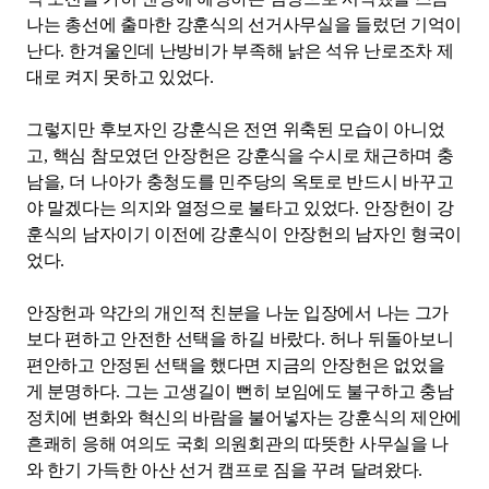
나는 총선에 출마한 강훈식의 선거사무실을 들렀던 기억이
난다
.
한겨울인데 난방비가 부족해 낡은 석유 난로조차 제
대로 켜지 못하고 있었다
.
그렇지만 후보자인 강훈식은 전연 위축된 모습이 아니었
고
,
핵심 참모였던 안장헌은 강훈식을 수시로 채근하며 충
남을
,
더 나아가 충청도를 민주당의 옥토로 반드시 바꾸고
야 말겠다는 의지와 열정으로 불타고 있었다
.
안장헌이 강
훈식의 남자이기 이전에 강훈식이 안장헌의 남자인 형국이
었다
.
안장헌과 약간의 개인적 친분을 나눈 입장에서 나는 그가
보다 편하고 안전한 선택을 하길 바랐다
.
허나 뒤돌아보니
편안하고 안정된 선택을 했다면 지금의 안장헌은 없었을
게 분명하다
.
그는 고생길이 뻔히 보임에도 불구하고 충남
정치에 변화와 혁신의 바람을 불어넣자는 강훈식의 제안에
흔쾌히 응해 여의도 국회 의원회관의 따뜻한 사무실을 나
와 한기 가득한 아산 선거 캠프로 짐을 꾸려 달려왔다
.