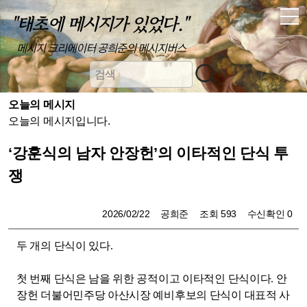
"태초에 메시지가 있었다."
메시지 크리에이터 공희준의 메시지버스
오늘의 메시지
오늘의 메시지입니다.
‘강훈식의 남자 안장헌’의 이타적인 단식 투
쟁
2026/02/22
공희준
조회 593
수신확인 0
두 개의 단식이 있다
.
첫 번째 단식은 남을 위한 공적이고 이타적인 단식이다
.
안
장헌 더불어민주당 아산시장 예비후보의 단식이 대표적 사