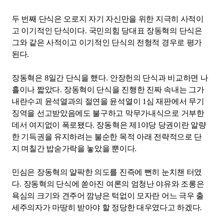
두 번째 단식은 오로지 자기 자신만을 위한 지극히 사적이
고 이기적인 단식이다
.
국민의힘 당대표 장동혁의 단식은
그와 같은 사적이고 이기적인 단식의 전형적 경우로 평가
된다
.
장동혁은
8
일간 단식을 했다
.
안장헌의 단식과 비교하면 나
흘이나 짧았다
.
장동혁이 단식을 진행한 진짜 속내는 그가
내란수괴 윤석열과의 절연을 윤석열이
1
심 재판에서 무기
징역을 선고받았음에도 불구하고 막무가내식으로 거부한
데서 여지없이 폭로됐다
.
장동혁은 제
1
야당 당권이란 알량
한 기득권을 유지하려는 불순한 목적 아래 전략적으로 단
지 며칠간 밥숟가락을 놓았을 뿐이다
.
민심은 장동혁의 얄팍한 의도를 진즉에 뻔히 눈치챈 터였
다
.
장동혁의 단식에 쏟아진 여론의 엄청난 야유와 조롱은
욕심의 크기와 견주어 깜냥은 턱없이 모자란 어느 극우 출
세주의자가 마땅히 받아야 할 정당한 대우였다고 하겠다
.