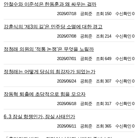
안철수와 이준석은 한동훈과 왜 싸우는 걸까
2026/07/18
공희준
조회 150
수신확인 0
강훈식의 ‘제3의 길’은 민주당 소멸에 대한 경고
2026/07/08
공희준
조회 214
수신확인 0
정청래 의원의 ‘적통 논쟁’은 무엇을 노릴까
2026/07/01
공희준
조회 649
수신확인 0
정청래는 어떻게 당심의 최강자가 되었는가
2026/06/24
공희준
조회 307
수신확인 0
장동혁 퇴출에 초당적으로 힘을 모으자
2026/06/18
공희준
조회 317
수신확인 0
6․3 잠실 항쟁인가, 잠실 사태인가
2026/06/11
공희준
조회 365
수신확인 0