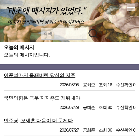
"태초에 메시지가 있었다."
메시지 크리에이터 공희준의 메시지버스
오늘의 메시지
오늘의 메시지입니다.
이준석마저 옥좨버린 당심의 저주
2026/08/05
공희준
조회 16
수신확인 0
국민의힘은 극우 지지층도 게워내야
2026/07/29
공희준
조회 80
수신확인 0
민주당, 오세훈 다음이 더 문제다
2026/07/27
공희준
조회 96
수신확인 0