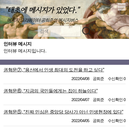
"태초에 메시지가 있었다."
메시지 크리에이터 공희준의 메시지버스
인터뷰 메시지
인터뷰 메시지입니다.
권혁문⑦, “용산에서 인생 최대의 도전을 하고 싶다”
2022/04/08
공희준
수신확인 0
권혁문⑥, “지금의 국민들에게는 집이 하늘이다”
2022/04/07
공희준
수신확인 0
권혁문⑤, “진짜 민심은 중앙당 당사가 아닌 민생현장에 있다”
2022/04/05
공희준
수신확인 0